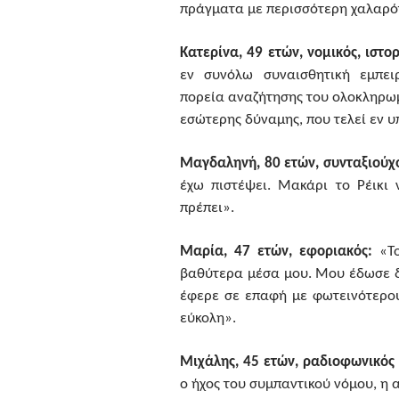
πράγματα με περισσότερη χαλαρότ
Κατερίνα, 49 ετών, νομικός, ιστορ
εν συνόλω συναισθητική εμπει
πορεία αναζήτησης του ολοκληρωμ
εσώτερης δύναμης, που τελεί εν υ
Μαγδαληνή, 80 ετών, συνταξιούχ
έχω πιστέψει. Μακάρι το Ρέικι
πρέπει».
Μαρία, 47 ετών, εφοριακός:
«Το
βαθύτερα μέσα μου. Μου έδωσε δύ
έφερε σε επαφή με φωτεινότερου
εύκολη».
Μιχάλης, 45 ετών, ραδιοφωνικός
ο ήχος του συμπαντικού νόμου, η 