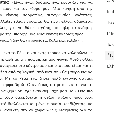
Α' 
στής:
«Είναι ένας δρόμος, ένα μονοπάτι για να
 εμάς και τον κόσμο μας. Μια κίνηση από την
Β' 
α κίνηση ισορροπίας, αυτογνωσίας, ενότητας,
λλάξει χίλια πρόσωπα, θα είναι φίλος, σύμμαχος,
Τα 
αλος, για να δώσει αγάπη, σιωπηλή κατανόηση,
Γ' 
ρα της ύπαρξης μας. Μια κίνηση καρδιάς προς
γραφή δεν θα τη χωρέσει.. Καλό μας ταξίδι»…
Το 
 μένα το Ρέικι είναι ένας τρόπος να χαλαρώνω με
“Τι
ε επαφή με την εσωτερική μου φωνή. Αυτό πολλές
αναφέρει στο κέντρο μου και στο ποια είμαι και τι
Ελέ
 πέρα από τη λογική, από κάτι που θα μπορούσα να
ω. Με το Ρέικι έχω ζήσει πολύ έντονες στιγμές
ο αμφισβητώ. Όταν όμως σταματώ να κρίνω τα
ν να ξέρω ότι έχω έναν σύμμαχο μαζί μου. Όσο πιο
, τόσο διευρύνεται η στάση αγάπης προς τους
ττά διαλύονται και μένει η ουσία, κερδίζοντας μια
αι ανοικτή στο να χωρά χωρίς διακρίσεις όλα τα