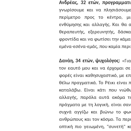
Ανδρέας, 32 ετών, προγραμματι
γνωρίσουμε και να πλησιάσουμε
περίμετρο προς το κέντρο, μι
ενθύμησης και αλλαγής. Και θα α
θεραπευτής, εξερευνητής, δάσκ
φροντίδα και να φωτίσει την κάμα
εμένα-εσένα-εμάς, που καμία περι
Δανάη, 34 ετών, ψυχολόγος:
«Για
τον εαυτό μου και να έρχομαι σ
φορές είναι καθησυχαστικό, με επ
θέλω πραγματικά. Το Ρέικι είναι
καταλάβω. Είναι κάτι που νιώθ
αλλαγής, παρόλα αυτά ακόμα τ
πράγματα με τη λογική, είναι σα
συχνά αγγίζω και βιώνω το φως
ανθρώπους και τον κόσμο. Τα περι
οπτική πιο γειωμένη, "συνετή" κ