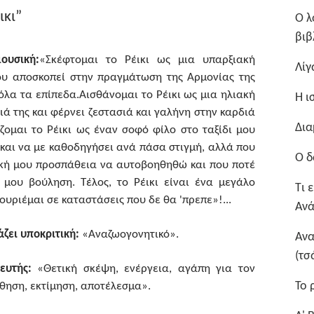
ικι”
Ο λ
βιβ
ουσική:
«Σκέφτομαι το Ρέικι ως μια υπαρξιακή
Λίγ
ου αποσκοπεί στην πραγμάτωση της Αρμονίας της
όλα τα επίπεδα.Αισθάνομαι το Ρέικι ως μια ηλιακή
Η ι
ιά της και φέρνει ζεστασιά και γαλήνη στην καρδιά
Δια
άζομαι το Ρέικι ως έναν σοφό φίλο στο ταξίδι μου
 και να με καθοδηγήσει ανά πάσα στιγμή, αλλά που
Ο δ
ική μου προσπάθεια να αυτοβοηθηθώ και που ποτέ
μου βούληση. Τέλος, το Ρέικι είναι ένα μεγάλο
Τι 
μουριέμαι σε καταστάσεις που δε θα 'πρεπε»!...
Ανά
άζει υποκριτική:
«Αναζωογονητικό».
Ανα
(τσ
ευτής:
«Θετική σκέψη, ενέργεια, αγάπη για τον
Το 
θηση, εκτίμηση, αποτέλεσμα».