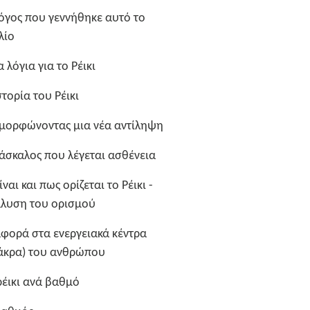
όγος που γεννήθηκε αυτό το
λίο
α λόγια για το Ρέικι
στορία του Ρέικι
μορφώνοντας μια νέα αντίληψη
άσκαλος που λέγεται ασθένεια
είναι και πως ορίζεται το Ρέικι -
λυση του ορισμού
φορά στα ενεργειακά κέντρα
άκρα) του ανθρώπου
ρέικι ανά βαθμό