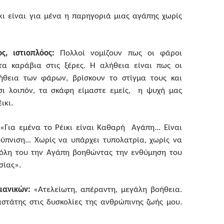
ι είναι για μένα η παρηγοριά μιας αγάπης χωρίς
ς, ιστιοπλόος:
Πολλοί νομίζουν πως οι φάροι
α καράβια στις ξέρες. Η αλήθεια είναι πως οι
οήθεια των φάρων, βρίσκουν το στίγμα τους και
σι λοιπόν, τα σκάφη είμαστε εμείς, η ψυχή μας
ικι.
«Για εμένα το Ρέικι είναι Καθαρή Αγάπη... Είναι
πνιση... Χωρίς να υπάρχει τυπολατρία, χωρίς να
 όλη του την Αγάπη βοηθώντας την ενθύμηση του
σίας».
μανικών:
«Ατελείωτη, απέραντη, μεγάλη βοήθεια.
στάτης στις δυσκολίες της ανθρώπινης ζωής μου.